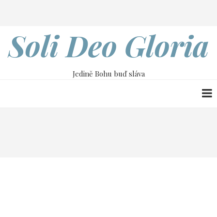
Přejít
Search
k
hlavnímu
Soli Deo Gloria
obsahu
Jedině Bohu buď sláva
Drobečková
Home
Žalmy pro potěšení srdce
navigace
Žalmy pro potěšení
srdce