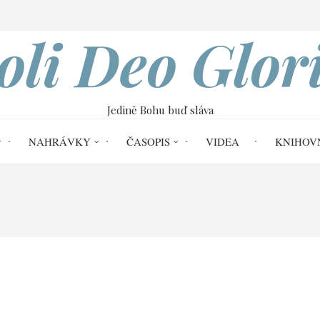
VOBOD
oli Deo Glor
Jedině Bohu buď sláva
NAHRÁVKY
ČASOPIS
VIDEA
KNIHOV
Home
3. července