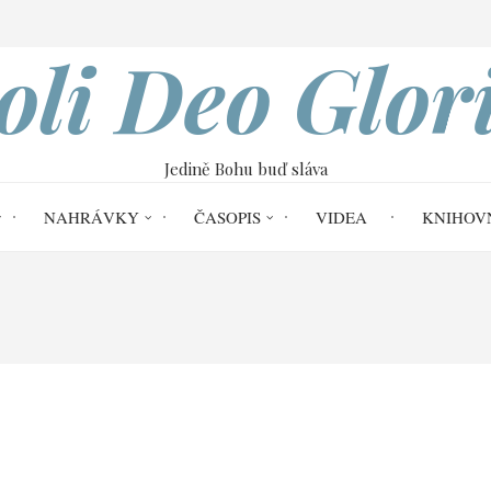
VOBOD
oli Deo Glor
Jedině Bohu buď sláva
NAHRÁVKY
ČASOPIS
VIDEA
KNIHOV
i Deo Gloria č. 32
Bud vůle tvá jako v neb
 nebi tak i na zemi