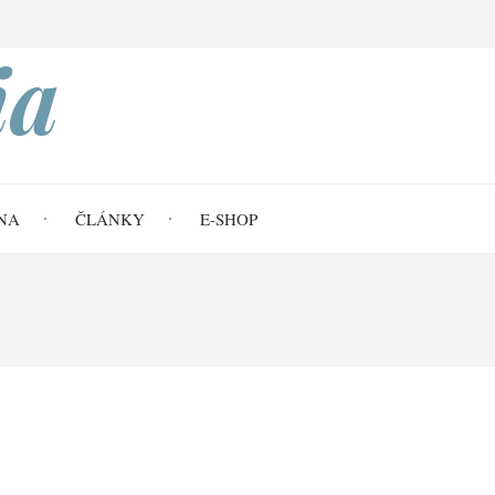
Search
ia
NA
ČLÁNKY
E-SHOP
i tak i na zemi