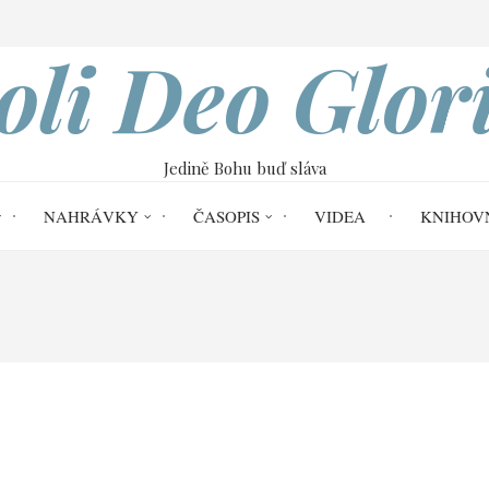
VOBOD
oli Deo Glor
Jedině Bohu buď sláva
NAHRÁVKY
ČASOPIS
VIDEA
KNIHOV
Soli Deo Gloria č. 47
Hojnost vede k 
sti