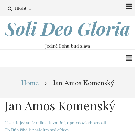
Přejít
Search
k
hlavnímu
Soli Deo Gloria
obsahu
Jedině Bohu buď sláva
Drobečková
Home
Jan Amos Komenský
navigace
Jan Amos Komenský
Cesta k jednotě: milost k vnitřní, opravdové zbožnosti
Co Bůh říká k neřádům své církve