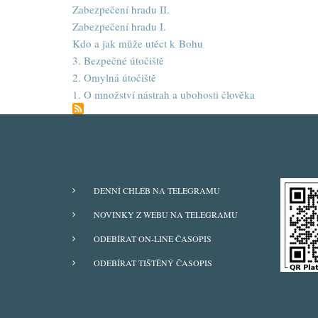
Zabezpečení hradu II.
Zabezpečení hradu I.
Kdo a jak může utéct k Bohu
3. Bezpečné útočiště
2. Omylná útočiště
1. O množství nástrah a ubohosti člověka
ODBĚRY
DENNÍ CHLÉB NA TELEGRAMU
Z
NOVINKY Z WEBU NA TELEGRAMU
WEBU
ODEBÍRAT ON-LINE ČASOPIS
ODEBÍRAT TIŠTĚNÝ ČASOPIS