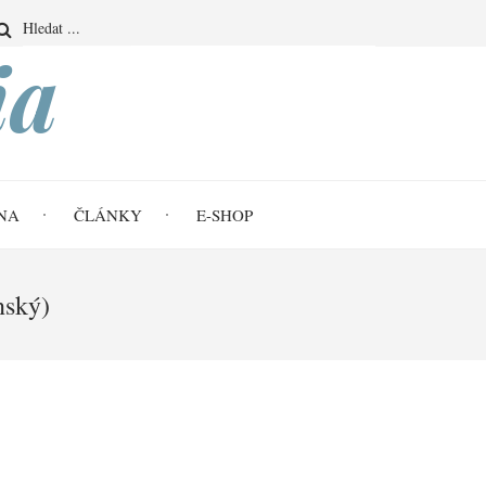
Search
ia
NA
ČLÁNKY
E-SHOP
nský)