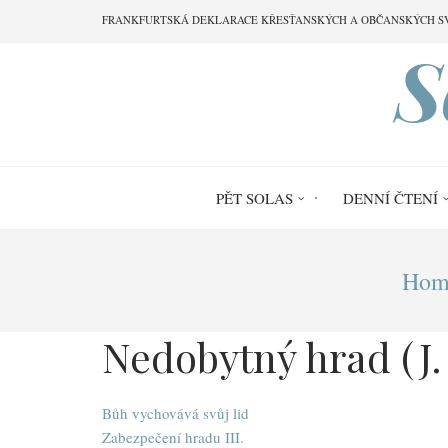
Přejít
FRANKFURTSKÁ DEKLARACE KŘESŤANSKÝCH A OBČANSKÝCH S
k
S
hlavnímu
obsahu
PĚT SOLAS
DENNÍ ČTENÍ
Drobečková
Hom
navigace
Nedobytný hrad (J.
Bůh vychovává svůj lid
Zabezpečení hradu III.