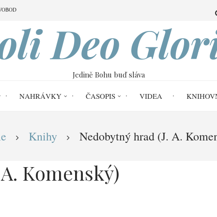
VOBOD
oli Deo Glor
Jedině Bohu buď sláva
NAHRÁVKY
ČASOPIS
VIDEA
KNIHOV
e
Knihy
Nedobytný hrad (J. A. Kome
 A. Komenský)