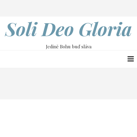
Přejít
Search
k
hlavnímu
Soli Deo Gloria
obsahu
Jedině Bohu buď sláva
Drobečková
Home
22. června
navigace
22. června