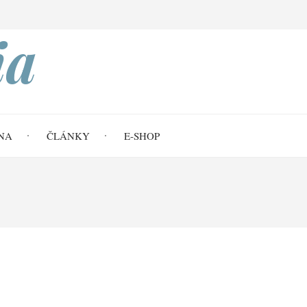
Search
ia
NA
ČLÁNKY
E-SHOP
u církve