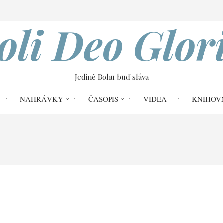
VOBOD
oli Deo Glor
Jedině Bohu buď sláva
NAHRÁVKY
ČASOPIS
VIDEA
KNIHOV
Soli Deo Gloria č. 56
Kristus je hlavo
írkve