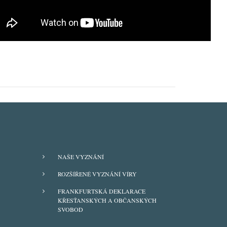
FOOTER
NAŠE VYZNÁNÍ
MENU
ROZŠÍŘENÉ VYZNÁNÍ VÍRY
FRANKFURTSKÁ DEKLARACE
KŘESŤANSKÝCH A OBČANSKÝCH
SVOBOD