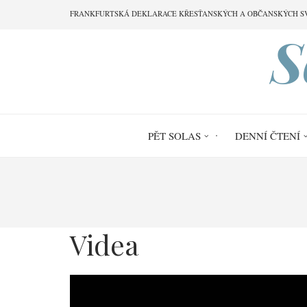
Přejít
FRANKFURTSKÁ DEKLARACE KŘESŤANSKÝCH A OBČANSKÝCH S
k
S
hlavnímu
obsahu
PĚT SOLAS
DENNÍ ČTENÍ
Drobečková
navigace
Videa