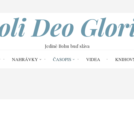
VOBOD
oli Deo Glor
Jedině Bohu buď sláva
NAHRÁVKY
ČASOPIS
VIDEA
KNIHOV
i Deo Gloria č. 61
James Alexander Stewa
ewart (1910–1975)