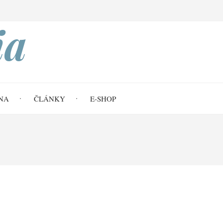
Search
ia
NA
ČLÁNKY
E-SHOP
rt (1910–1975)