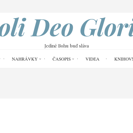
VOBOD
oli Deo Glor
Jedině Bohu buď sláva
NAHRÁVKY
ČASOPIS
VIDEA
KNIHOV
i Deo Gloria č. 60
Naděje a její význam p
m pro věčný život