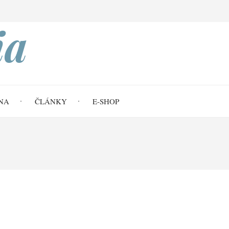
Search
ia
NA
ČLÁNKY
E-SHOP
ro věčný život