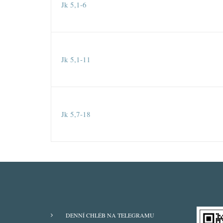
Jk 5,1-6
Jk 5,1-11
Jk 5,7-18
ODBĚRY
DENNÍ CHLÉB NA TELEGRAMU