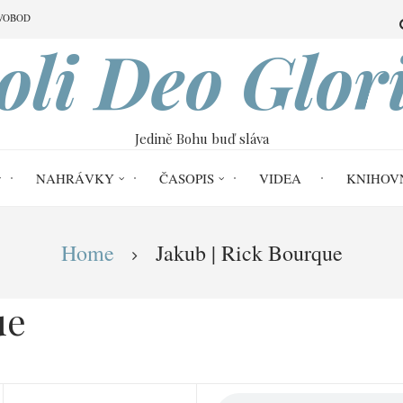
VOBOD
oli Deo Glor
Jedině Bohu buď sláva
NAHRÁVKY
ČASOPIS
VIDEA
KNIHOV
Home
Jakub | Rick Bourque
ue