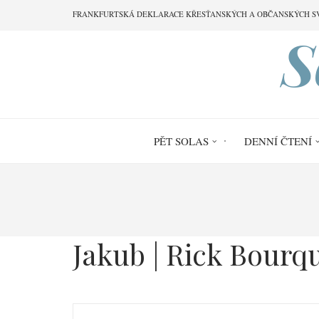
Přejít
FRANKFURTSKÁ DEKLARACE KŘESŤANSKÝCH A OBČANSKÝCH S
k
S
hlavnímu
obsahu
PĚT SOLAS
DENNÍ ČTENÍ
Drobečková
navigace
Jakub | Rick Bourq