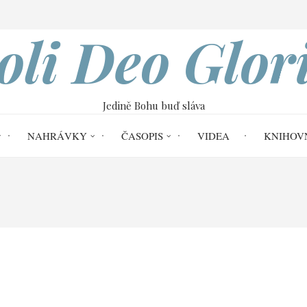
VOBOD
oli Deo Glor
Jedině Bohu buď sláva
NAHRÁVKY
ČASOPIS
VIDEA
KNIHOV
ome
Soli Deo Gloria č. 51
Editorial č.