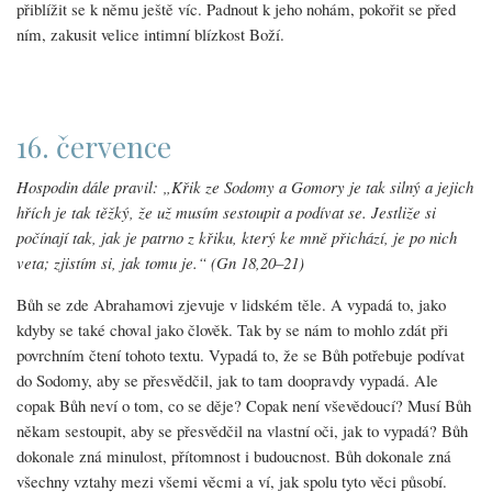
přiblížit se k němu ještě víc. Padnout k jeho nohám, pokořit se před
ním, zakusit velice intimní blízkost Boží.
16. července
Hospodin dále pravil: „Křik ze Sodomy a Gomory je tak silný a jejich
hřích je tak těžký, že už musím sestoupit a podívat se. Jestliže si
počínají tak, jak je patrno z křiku, který ke mně přichází, je po nich
veta; zjistím si, jak tomu je.“ (Gn 18,20–21)
Bůh se zde Abrahamovi zjevuje v lidském těle. A vypadá to, jako
kdyby se také choval jako člověk. Tak by se nám to mohlo zdát při
povrchním čtení tohoto textu. Vypadá to, že se Bůh potřebuje podívat
do Sodomy, aby se přesvědčil, jak to tam doopravdy vypadá. Ale
copak Bůh neví o tom, co se děje? Copak není vševědoucí? Musí Bůh
někam sestoupit, aby se přesvědčil na vlastní oči, jak to vypadá? Bůh
dokonale zná minulost, přítomnost i budoucnost. Bůh dokonale zná
všechny vztahy mezi všemi věcmi a ví, jak spolu tyto věci působí.