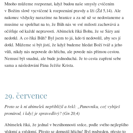
Mnoho můžeme rozpoznat, když budou naše smysly cvičením
v Božím slově vycvičené k rozpoznání pravdy a lži (Žd 5,14). Ale
nakonec vždycky narazíme na hranice a za ně už se nedostaneme a
musíme se spoléhat na to, že Bůh nás ve své milosti zachovává a
očišťuje od každé nepravosti. Abímelek říká Bohu, že se Sáry ani
nedotkl. A co říká Bůh? Byl jsem to já, kdo ti nedovolil, aby ses jí
dotkl. Můžeme si být jistí, že když budeme hledat Boží tvář a jeho
vůli, nikdy nás nepovede do hříchu, ale povede nás přímou cestou.
Nemusí být snadná, ale bude jednoduchá. Je to cesta zapření sebe
sama a následování Pána Ježíše Krista.
29. července
Proto se k ní abímelek nepřiblížil a řekl: „Panovníku, což vybiješ
pronárod, i když je spravedlivý? (Gn 20,4)
Abímelek říká, že jednal v bezúhonnosti srdce, podle svého nejlepšího
vědomí a svědomí. Přesto se dopustil hříchu! Byl podveden, přesto to