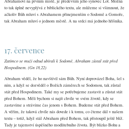
Abrahamovi na prvním místě, je především jeho synovec Lot. Možná
to tak úplně nevyplývá z biblického textu, ale můžeme si všimnout, že
ačkoliv Bůh mluví s Abrahamem přinejmenším o Sodomě a Gomoře,
tak Abraham mluví o jednom městě. A na srdci má jednoho hříšníka.
17. července
Zatímco se muži odtud ubírali k Sodomě, Abraham zůstal stát před
Hospodinem. (Gn 18,22)
Abraham věděl, že ho navštívil sám Bůh. Nyní doprovázel Boha, šel s
ním, a když se dozvěděl o Božích záměrech se Sodomou, tak zůstal
stát před Hospodinem. Také my se potřebujeme zastavit a zůstat stát
před Bohem. Měli bychom si najít chvíle ve svém životě, kdy se
zastavíme a strávíme čas jenom s Bohem. Budeme stát před Bohem.
A věřím, že taková chvíle nás dovede i k tomu, co čteme dál v našem
textu – totiž, když stál Abraham před Bohem, tak přistoupil ještě blíž.
Tady je tajemství úspěšného modlitebního života. Být blízko Bohu a