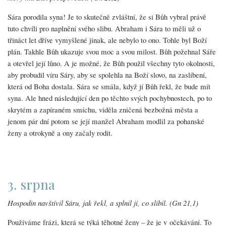
Sára porodila syna! Je to skutečně zvláštní, že si Bůh vybral právě
tuto chvíli pro naplnění svého slibu. Abraham i Sára to měli už o
třináct let dříve vymyšlené jinak, ale nebylo to ono. Tohle byl Boží
plán. Takhle Bůh ukazuje svou moc a svou milost. Bůh požehnal Sáře
a otevřel její lůno. A je možné, že Bůh použil všechny tyto okolnosti,
aby probudil víru Sáry, aby se spolehla na Boží slovo, na zaslíbení,
která od Boha dostala. Sára se smála, když jí Bůh řekl, že bude mít
syna. Ale hned následující den po těchto svých pochybnostech, po to
skrytém a zapíraném smíchu, viděla zničená bezbožná města a
jenom pár dní potom se její manžel Abraham modlil za pohanské
ženy a otrokyně a ony začaly rodit.
3. srpna
Hospodin navštívil Sáru, jak řekl, a splnil jí, co slíbil. (Gn 21,1)
Používáme frázi, která se týká těhotné ženy – že je v očekávání. To