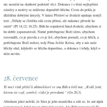
nic nemění na skutkové podstatě věci. Dokonce i s těmi nejlepšími
záměry a motivy se můžeme dopouštět hříchu. Cesta do pekla je
dlážděna dobrými úmysly. V knize Přísloví se dvakrát opakuje tentýž
text: „Někdy se člověku zdá cesta přímá, ale nakonec přivede ke
smrti“ (Př 14,12; 16,25). Bůh ho zopakoval hned dvakrát, abychom si
ho dobře zapamatovali. Nutně potřebujeme Boží slovo, abychom
rozsoudili, co je pravda a co je lež, abychom poznali, co je hřích, a
potřebujeme Boží milost, tedy Pána Ježíše Krista, aby z nás naše
hříchy sňal, kdykoliv se hříchu dopustíme, a dokonce i tehdy, když o
něm nevím.
28. července
Té noci však přišel k abímelekovi ve snu Bůh a řekl mu: „Kvůli ženě,
kterou sis vzal, zemřeš; vždyť je provdaná.“ (Gn 20,3)
Abraham jaksi neřekl, že Sára je jeho manželka a zdá se, že ani nijak
neprotestoval, když pro ni abímelek poslal. Ale Bůh protestoval! Té