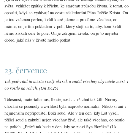
světa, vzhlížet zpátky k hříchu, ke starému způsobu života, k tomu, co
opouští, když se vydávají na cestu následování Pána Ježíše Krista. On
je tou vzácnou perlou, kvůli které jdeme a prodáme všechno, co
máme, on je tím pokladem v poli, který stojí za to, abychom kvůli
němu získali celé to pole. On je zdrojem života, on je to největší
dobro, jaké nás v životě mohlo potkat.
23. července
Tak podvrátil ta města i celý okrsek a zničil všechny obyvatele měst, i
co rostlo na rolích. (Gn 19,25)
Tělesnost, materialismus, lhostejnost … všichni tak žili. Normy
chování se posunuly a zvrhlost byla naprosto normální. Nikdo si ani v
nejmenším nepřipouštěl Boží soud. Ale v ten den, kdy Lot vyšel,
přišel soud a zahubil nejen všechny živé, ale také všechno, co rostlo
na polích. „Právě tak bude v den, kdy se zjeví Syn člověka“ (Lk