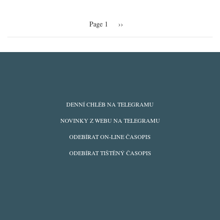
Pagination
Page 1
Následující
››
stránka
ODBĚRY
DENNÍ CHLÉB NA TELEGRAMU
Z
NOVINKY Z WEBU NA TELEGRAMU
WEBU
ODEBÍRAT ON-LINE ČASOPIS
ODEBÍRAT TIŠTĚNÝ ČASOPIS