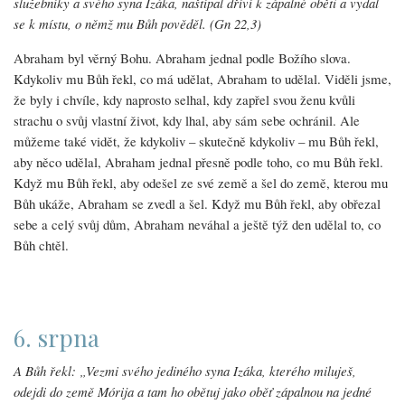
služebníky a svého syna Izáka, naštípal dříví k zápalné oběti a vydal
se k místu, o němž mu Bůh pověděl. (Gn 22,3)
Abraham byl věrný Bohu. Abraham jednal podle Božího slova.
Kdykoliv mu Bůh řekl, co má udělat, Abraham to udělal. Viděli jsme,
že byly i chvíle, kdy naprosto selhal, kdy zapřel svou ženu kvůli
strachu o svůj vlastní život, kdy lhal, aby sám sebe ochránil. Ale
můžeme také vidět, že kdykoliv – skutečně kdykoliv – mu Bůh řekl,
aby něco udělal, Abraham jednal přesně podle toho, co mu Bůh řekl.
Když mu Bůh řekl, aby odešel ze své země a šel do země, kterou mu
Bůh ukáže, Abraham se zvedl a šel. Když mu Bůh řekl, aby obřezal
sebe a celý svůj dům, Abraham neváhal a ještě týž den udělal to, co
Bůh chtěl.
6. srpna
A Bůh řekl: „Vezmi svého jediného syna Izáka, kterého miluješ,
odejdi do země Mórija a tam ho obětuj jako oběť zápalnou na jedné