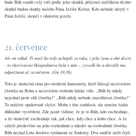
bude Bůh soudit celý svět podle jeho skutků, přičemž měřítkem těchto
skutků budou skutky našeho Pána Ježíše Krista. Kdo nebude skrytý v
Pánu Ježíši, skončí v ohnivém jezeře.
21. července
Ale on váhal. Ti muži ho tedy uchopili za ruku, i jeho ženu a obě dcery
- to shovívavost Hospodinova byla s ním -, vyvedli ho a dovolili mu
odpočinout až za městem. (Gn 19,16)
Toto je skutečná rána pro moderní humanisty, kteří hlásají nezávislost
člověka na Bohu a nezávislou svobodu lidské vůle. „Bůh by nikdy
nejednal proti vůli člověka!“ „Bůh nikdy nebude znásilňovat člověka!“
To můžete opakovaně slyšet. Mohu s tím souhlasit, ale musím žádat
důkladné vysvětlení. Zde jasně vidíme, že je to Bůh, kdo zachraňuje,
a že skutečně zachraňuje tak, jak chce, kdy chce a koho chce. A že
záleží především na jeho rozhodnutí a nikoliv na rozhodnutí člověka.
Bůh nechal Lota doslova vytáhnout ze Sodomy. Dva andělé měli čtyři