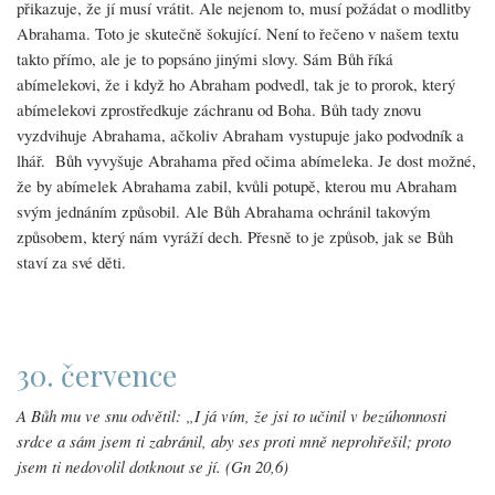
přikazuje, že jí musí vrátit. Ale nejenom to, musí požádat o modlitby
Abrahama. Toto je skutečně šokující. Není to řečeno v našem textu
takto přímo, ale je to popsáno jinými slovy. Sám Bůh říká
abímelekovi, že i když ho Abraham podvedl, tak je to prorok, který
abímelekovi zprostředkuje záchranu od Boha. Bůh tady znovu
vyzdvihuje Abrahama, ačkoliv Abraham vystupuje jako podvodník a
lhář. Bůh vyvyšuje Abrahama před očima abímeleka. Je dost možné,
že by abímelek Abrahama zabil, kvůli potupě, kterou mu Abraham
svým jednáním způsobil. Ale Bůh Abrahama ochránil takovým
způsobem, který nám vyráží dech. Přesně to je způsob, jak se Bůh
staví za své děti.
30. července
A Bůh mu ve snu odvětil: „I já vím, že jsi to učinil v bezúhonnosti
srdce a sám jsem ti zabránil, aby ses proti mně neprohřešil; proto
jsem ti nedovolil dotknout se jí. (Gn 20,6)