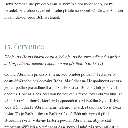
Boha nemůže nic překvapit ani se nemůže dozvědět něco, co by
nevěděl. Ale chce seznámit svého přítele se svými záměry, což je ten
hlavní důvod, proč Bůh sestoupil.
15. července
Dbejte na Hospodinovu cestu a jednejte podle spravedlnosti a práva,
ať Hospodin Abrahamovi splní, co mu přislíbil. (Gn 18,19)
Co má Abraham přikazovat těm, kdo přijdou po něm? Jedná se o
cestu důvěrného následování Boha. Mají dbát na Hospodinovu cestu a
jednat podle spravedlnosti a práva. Poznávat Boha a činit jeho vůli,
chodit s Bohem a bez přestání ho uctívat. Přesně toto Bůh zaslíbil, že
učiní v nové smlouvě, která byla zpečetěná krví Božího Syna. Když
tedy Bůh jednal s Abrahamem, tak měl na srdci také nás. To je Boží
láska. To je Boží milost a Boží zalíbení. Bůh nás vyvolil před
stvořením světa, v dávné historii povolal Abrahama, aby se stal
praotcem věřících a v určeném čase povolal také nás svou milostí a