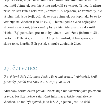
noci měl abímelek sen, který mu nedovolil se vyspat. Té noci k němu
přišel ve snu Bůh a řekl mu: „Zemřeš!“ A nejenom, že zemřeš ty, ale
všichni, kdo jsou tvoji, což jak se zdá abímelek pochopil tak, že se to
vztahuje na všechen jeho lid (v. 4). Jednal podle svého nejlepšího
vědomí a svědomí, jeho záměry byly čisté. Ale přesto se dopustil
hříchu! Byl podveden, přesto to byl vinen – vzal ženu jinému muži a
proto mu Bůh říká, že zemře. Ale je tu i milost, dobrá zpráva, že
skrze toho, kterého Bůh poslal, si může zachránit život.
27. července
O své ženě Sáře Abraham řekl: „To je má sestra.“ Abímelek, král
gerarský, poslal pro Sáru a vzal si ji. (Gn 20,2)
Abraham neříká celou pravdu. Neexistuje nic takového jako poloviční
pravda. Jestliže někdo zatají část informace, takže není zjevné
všechno, co má být zjevné, je to lež. A je jedno, jestli to dělá