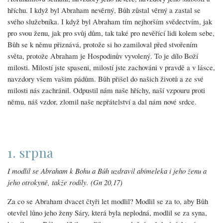
hříchu. I když byl Abraham nevěrný, Bůh zůstal věrný a zastal se
svého služebníka. I když byl Abraham tím nejhorším svědectvím, jak
pro svou ženu, jak pro svůj dům, tak také pro nevěřící lidi kolem sebe,
Bůh se k němu přiznává, protože si ho zamiloval před stvořením
světa, protože Abraham je Hospodinův vyvolený. To je dílo Boží
milosti. Milostí jste spaseni, milostí jste zachováni v pravdě a v lásce,
navzdory všem vašim pádům. Bůh přišel do našich životů a ze své
milosti nás zachránil. Odpustil nám naše hříchy, naší vzpouru proti
němu, náš vzdor, zlomil naše nepřátelství a dal nám nové srdce.
1. srpna
I modlil se Abraham k Bohu a Bůh uzdravil abímeleka i jeho ženu a
jeho otrokyně, takže rodily. (Gn 20,17)
Za co se Abraham dvacet čtyři let modlil? Modlil se za to, aby Bůh
otevřel lůno jeho ženy Sáry, která byla neplodná, modlil se za syna,