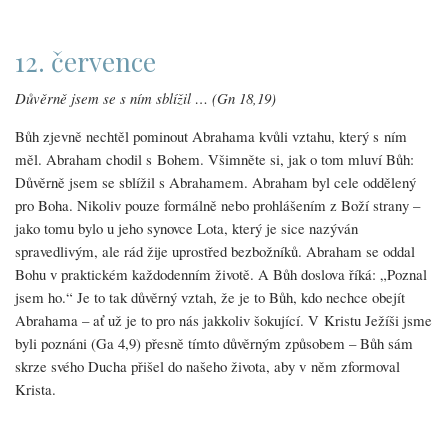
12. července
Důvěrně jsem se s ním sblížil … (Gn 18,19)
Bůh zjevně nechtěl pominout Abrahama kvůli vztahu, který s ním
měl. Abraham chodil s Bohem. Všimněte si, jak o tom mluví Bůh:
Důvěrně jsem se sblížil s Abrahamem. Abraham byl cele oddělený
pro Boha. Nikoliv pouze formálně nebo prohlášením z Boží strany –
jako tomu bylo u jeho synovce Lota, který je sice nazýván
spravedlivým, ale rád žije uprostřed bezbožníků. Abraham se oddal
Bohu v praktickém každodenním životě. A Bůh doslova říká: „Poznal
jsem ho.“ Je to tak důvěrný vztah, že je to Bůh, kdo nechce obejít
Abrahama – ať už je to pro nás jakkoliv šokující. V Kristu Ježíši jsme
byli poznáni (Ga 4,9) přesně tímto důvěrným způsobem – Bůh sám
skrze svého Ducha přišel do našeho života, aby v něm zformoval
Krista.