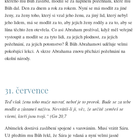
kterého mu Bůh zaslíbil, modlil se za naplnění požehnání, které mu
Bůh dal. Den za dnem a rok za rokem. Nyní se má modlit za jiné
ženy, za ženy toho, který si vzal jeho ženu, za jiný lid, který nebyl
jeho lidem, má se modlit za to, aby jejich ženy rodily a za to, aby se
lůna těchto žen otevřela. Co asi Abraham prožíval, když měl veřejně
vystoupit a modlit se za tyto lidi, za jejich plodnost, za jejich
požehnání, za jejich potomstvo? Ř Bůh Abrahamovi uděluje velmi
pokořující lekci. A skrze Abrahama znovu přichází požehnání na
okolní národy.
31. července
Teď však ženu toho muže navrať, neboť je to prorok. Bude se za tebe
modlit a zůstaneš naživu. Nevrátíš-li ji, věz, že určitě zemřeš se
všemi, kteří jsou tvoji.“ (Gn 20,7
Abímelek dostává zaslíbení spojené s varováním. Musí vrátit Sáru.
Už předtím mu Bůh řekl, že Sára je vdaná a nyní velmi jasně