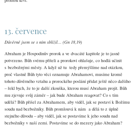
prolitou krví.
13. července
Důvěrně jsem se s ním sblížil… (Gn 18,19)
Abraham je Hospodinův prorok a ve dvacáté kapitole je to jasně
potvrzeno. Bůh svému příteli a prorokovi ohlašuje, co hodlá učinit
s bezbožnými městy. A když už tu tedy přemýšlíme nad otázkou,
proč vlastně Bůh tyto věci oznamuje Abrahamovi, musíme kromě
tohoto důvěrného vztahu a prorockého poslání přidat ještě něco dalšího
– řekl bych, že to je další zkouška, kterou musí Abraham projít. Bůh
mu zjevuje svůj záměr – jak bude Abraham reagovat? Co s tím
udělá? Bůh přišel za Abrahamem, aby viděl, jak se postaví k Božímu
soudu nad bezbožníky. Bůh promlouvá k nám a dělá to z úplně
stejného důvodu – aby viděl, jak se postavíme k jeho soudu nad
bezbožníky v naší zemi. Postavíme se do mezery jako Abraham?