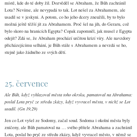
místě, kde do té doby žil. Dozvěděl se Abraham, že Bůh zachránil
Lota? Nevíme, ale nevypadá to tak. Lot nešel za Abrahamem, ale
usadil se v jeskyni. A potom, co ho jeho dcery zneužili, by to bylo
možná ještě těžší jít za Abrahamem. Proč šel na jih, do Geraru, což
bylo skoro na hranicích Egypta? Copak zapomněl, jak musel z Egypta
odejít? Zdá se, že Abraham prochází určitou krizí víry. Ale navzdory
přicházejícímu selhání, je Bůh stále s Abrahamem a nevzdá se ho,
stejně jako žádného ze svých dětí.
25. července
Ale Bůh, když vyhlazoval města toho okrsku, pamatoval na Abrahama:
poslal Lota pryč ze středu zkázy, když vyvracel města, v nichž se Lot
usadil. (Gn 19,29)
Jen co Lot vyšel ze Sodomy, začal soud. Sodoma i okolní města byly
zničeny, ale Bůh pamatoval na … svého přítele Abrahama a zachránil
Lota, poslal ho pryč ze středu zkázy, když vyvracel město, v němž se