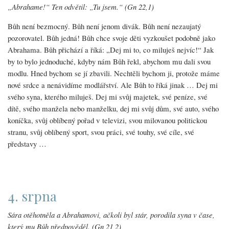
„Abrahame!“ Ten odvětil: „Tu jsem.“ (Gn 22,1)
Bůh není bezmocný. Bůh není jenom divák. Bůh není nezaujatý
pozorovatel. Bůh jedná! Bůh chce svoje děti vyzkoušet podobně jako
Abrahama. Bůh přichází a říká: „Dej mi to, co miluješ nejvíc!“ Jak
by to bylo jednoduché, kdyby nám Bůh řekl, abychom mu dali svou
modlu. Hned bychom se jí zbavili. Nechtěli bychom ji, protože máme
nové srdce a nenávidíme modlářství. Ale Bůh to říká jinak … Dej mi
svého syna, kterého miluješ. Dej mi svůj majetek, své peníze, své
dítě, svého manžela nebo manželku, dej mi svůj dům, své auto, svého
koníčka, svůj oblíbený pořad v televizi, svou milovanou politickou
stranu, svůj oblíbený sport, svou práci, své touhy, své cíle, své
představy …
4. srpna
Sára otěhotněla a Abrahamovi, ačkoli byl stár, porodila syna v čase,
který mu Bůh předpověděl. (Gn 21,2)