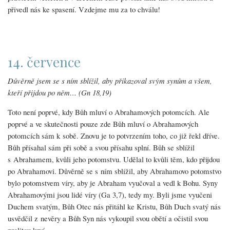
přivedl nás ke spasení. Vzdejme mu za to chválu!
14. července
Důvěrně jsem se s ním sblížil, aby přikazoval svým synům a všem,
kteří přijdou po něm… (Gn 18,19)
Toto není poprvé, kdy Bůh mluví o Abrahamových potomcích. Ale
poprvé a ve skutečnosti pouze zde Bůh mluví o Abrahamových
potomcích sám k sobě. Znovu je to potvrzením toho, co již řekl dříve.
Bůh přísahal sám při sobě a svou přísahu splní. Bůh se sblížil
s Abrahamem, kvůli jeho potomstvu. Udělal to kvůli těm, kdo přijdou
po Abrahamovi. Důvěrně se s ním sblížil, aby Abrahamovo potomstvo
bylo potomstvem víry, aby je Abraham vyučoval a vedl k Bohu. Syny
Abrahamovými jsou lidé víry (Ga 3,7), tedy my. Byli jsme vyučeni
Duchem svatým, Bůh Otec nás přitáhl ke Kristu, Bůh Duch svatý nás
usvědčil z nevěry a Bůh Syn nás vykoupil svou obětí a očistil svou