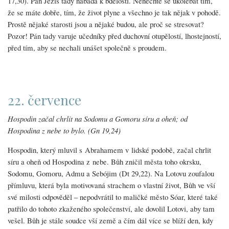
17,30). Pán Ježíš tady nabádá k bdělosti. Nenechte se ukolébat tím,
že se máte dobře, tím, že život plyne a všechno je tak nějak v pohodě.
Prostě nějaké starosti jsou a nějaké budou, ale proč se stresovat?
Pozor! Pán tady varuje učedníky před duchovní otupělostí, lhostejností,
před tím, aby se nechali unášet společně s proudem.
22. července
Hospodin začal chrlit na Sodomu a Gomoru síru a oheň; od
Hospodina z nebe to bylo. (Gn 19,24)
Hospodin, který mluvil s Abrahamem v lidské podobě, začal chrlit
síru a oheň od Hospodina z nebe. Bůh zničil města toho okrsku,
Sodomu, Gomoru, Admu a Sebójim (Dt 29,22). Na Lotovu zoufalou
přímluvu, která byla motivovaná strachem o vlastní život, Bůh ve vší
své milosti odpověděl – nepodvrátil to maličké město Sóar, které také
patřilo do tohoto zkaženého společenství, ale dovolil Lotovi, aby tam
vešel. Bůh je stále soudce vší země a čím dál více se blíží den, kdy