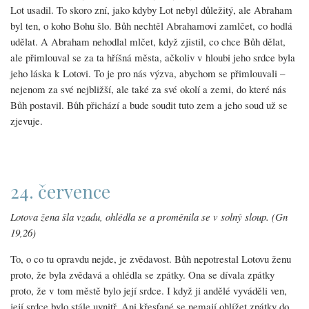
Lot usadil. To skoro zní, jako kdyby Lot nebyl důležitý, ale Abraham
byl ten, o koho Bohu šlo. Bůh nechtěl Abrahamovi zamlčet, co hodlá
udělat. A Abraham nehodlal mlčet, když zjistil, co chce Bůh dělat,
ale přimlouval se za ta hříšná města, ačkoliv v hloubi jeho srdce byla
jeho láska k Lotovi. To je pro nás výzva, abychom se přimlouvali –
nejenom za své nejbližší, ale také za své okolí a zemi, do které nás
Bůh postavil. Bůh přichází a bude soudit tuto zem a jeho soud už se
zjevuje.
24. července
Lotova žena šla vzadu, ohlédla se a proměnila se v solný sloup. (Gn
19,26)
To, o co tu opravdu nejde, je zvědavost. Bůh nepotrestal Lotovu ženu
proto, že byla zvědavá a ohlédla se zpátky. Ona se dívala zpátky
proto, že v tom městě bylo její srdce. I když ji andělé vyváděli ven,
její srdce bylo stále uvnitř. Ani křesťané se nemají ohlížet zpátky do