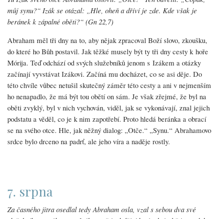
můj synu?“ Izák se otázal: „Hle, oheň a dříví je zde. Kde však je
beránek k zápalné oběti?“ (Gn 22,7)
Abraham měl tři dny na to, aby nějak zpracoval Boží slovo, zkoušku,
do které ho Bůh postavil. Jak těžké musely být ty tři dny cesty k hoře
Mórija. Teď odchází od svých služebníků jenom s Izákem a otázky
začínají vyvstávat Izákovi. Začíná mu docházet, co se asi děje. Do
této chvíle vůbec netušil skutečný záměr této cesty a ani v nejmenším
ho nenapadlo, že má být tou obětí on sám. Je však zřejmé, že byl na
oběti zvyklý, byl v nich vychován, viděl, jak se vykonávají, znal jejich
podstatu a věděl, co je k nim zapotřebí. Proto hledá beránka a obrací
se na svého otce. Hle, jak něžný dialog: „Otče.“ „Synu.“ Abrahamovo
srdce bylo drceno na padrť, ale jeho víra a naděje rostly.
7. srpna
Za časného jitra osedlal tedy Abraham osla, vzal s sebou dva své