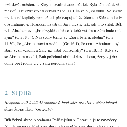
trvá devět měsíců. U Sáry to trvalo dvacet pět let. Byla těhotná devět
měsíců, ale čtvrt století čekala na to, až Bůh splní, co slíbil. Ve světle
předchozí kapitoly není až tak překvapující, že čteme o Sáře a nikoliv
o Abrahamovi. Hospodin navštívil Sáru přesně tak, jak jí to slíbil. Bůh
řekl Abrahamovi: „Po obvyklé době se k tobě vrátím a Sára bude mít
syna“ (Gn 18,14). Navzdory tomu, že „Sára byla neplodná“ (Gn
11,30), že „Abrahamovi nerodila“ (Gn 16,1), že ona i Abraham „byli
staří, sešlí věkem, a Sáře již ustal běh ženský“ (Gn 18,11). Když se
se Abraham modlil, Bůh požehnal abímelekovu domu, ženy v jeho
domě opět rodily a … Sára porodila syna!
2. srpna
Hospodin totiž kvůli Abrahamově ženě Sáře uzavřel v abímelekově
domě každé lůno. (Gn 20,18)
Bůh žehná skrze Abrahama Pelištejcům v Geraru a je to navzdory
Abrahamovu selhání, navzdory jeho nevěře, navzdory jeho slabosti a