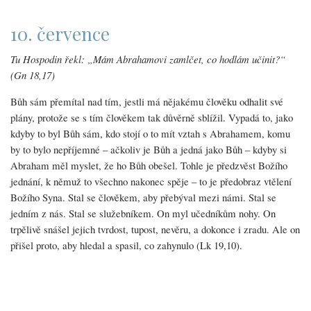
10. července
Tu Hospodin řekl: „Mám Abrahamovi zamlčet, co hodlám učinit?“
(Gn 18,17)
Bůh sám přemítal nad tím, jestli má nějakému člověku odhalit své
plány, protože se s tím člověkem tak důvěrně sblížil. Vypadá to, jako
kdyby to byl Bůh sám, kdo stojí o to mít vztah s Abrahamem, komu
by to bylo nepříjemné – ačkoliv je Bůh a jedná jako Bůh – kdyby si
Abraham měl myslet, že ho Bůh obešel. Tohle je předzvěst Božího
jednání, k němuž to všechno nakonec spěje – to je předobraz vtělení
Božího Syna. Stal se člověkem, aby přebýval mezi námi. Stal se
jedním z nás. Stal se služebníkem. On myl učedníkům nohy. On
trpělivě snášel jejich tvrdost, tupost, nevěru, a dokonce i zradu. Ale on
přišel proto, aby hledal a spasil, co zahynulo (Lk 19,10).