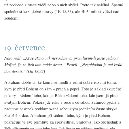
už podobné situace viděl nebo o nich slyšel. Proto tak naléhal. Špatná
společnost kazí dobré mravy (1K 15,33), ale Boží milost vítězí nad
soudem.
19. července
Nato řekl: „Ať se Panovník nerozhněvá, promluvím-li ještě jednou:
Možná, že se jich tam najde deset.“ Pravil: „Nezahladím je ani kvůli
těm deseti.“ (Gn 18,32)
Abraham dobře ví, ke komu se modlí a velmi dobře rozumí tomu,
kým je před Bohem on sám – prach a popel. Toto je základ skutečné
pokory – vědomí toho, kdo je Bůh a vědomí toho, kdo jsem já před
svatým Bohem. Pokora jde ruku v ruce s odvahou, zatímco pýcha a
nadutost navenek proklamovaná sebejistým jednáním často skrývá
zbabělé srdce. Abraham při vědomí toho, kým je před Bohem,
pokračuje ve své přímluvě za spravedlivé. Smlouvá jako obchodník a
Bůh přistupuje na tuto jeho hru. Jak často po něčem toužíme, ale