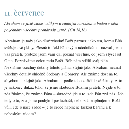
11. července
Abraham se jistě stane velikým a zdatným národem a budou v něm
požehnány všechny pronárody země. (Gn 18,18)
Abraham je tady jako důvěryhodný Boží partner, jako ten, komu Bůh
svěřuje své plány. Přesně to řekl Pán svým učedníkům – nazval jsem
vás přáteli, protože jsem vám dal poznat všechno, co jsem slyšel od
Otce. Poznáváme celou radu Boží. Bůh nám sdělil svůj plán.
Neznáme všechny detaily tohoto plánu, stejně jako Abraham neznal
všechny detaily ohledně Sodomy a Gomory. Ale známe dost na to,
abychom – stejně jako Abraham – podle toho zařídili své životy. A to
je nakonec důkaz toho, že jsme skutečně Božími přáteli. Nejde o to,
zda říkáme, že známe Pána – skutečně jde o to, zda Pán zná nás! Jde
tedy o to, zda jsme pouhými posluchači, nebo zda naplňujeme Boží
vůli. Jde o naše srdce – je to srdce naplněné láskou k Pánu a k
nebeským věcem?