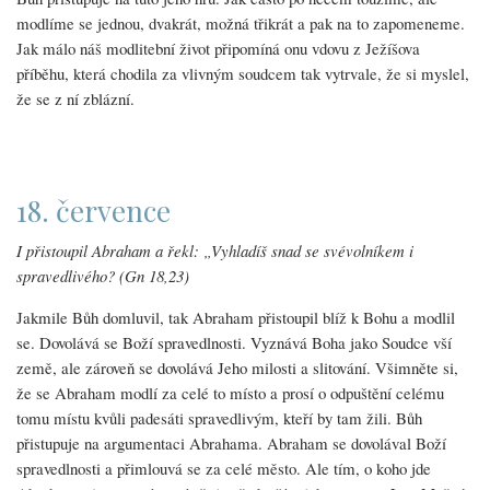
modlíme se jednou, dvakrát, možná třikrát a pak na to zapomeneme.
Jak málo náš modlitební život připomíná onu vdovu z Ježíšova
příběhu, která chodila za vlivným soudcem tak vytrvale, že si myslel,
že se z ní zblázní.
18. července
I přistoupil Abraham a řekl: „Vyhladíš snad se svévolníkem i
spravedlivého? (Gn 18,23)
Jakmile Bůh domluvil, tak Abraham přistoupil blíž k Bohu a modlil
se. Dovolává se Boží spravedlnosti. Vyznává Boha jako Soudce vší
země, ale zároveň se dovolává Jeho milosti a slitování. Všimněte si,
že se Abraham modlí za celé to místo a prosí o odpuštění celému
tomu místu kvůli padesáti spravedlivým, kteří by tam žili. Bůh
přistupuje na argumentaci Abrahama. Abraham se dovolával Boží
spravedlnosti a přimlouvá se za celé město. Ale tím, o koho jde