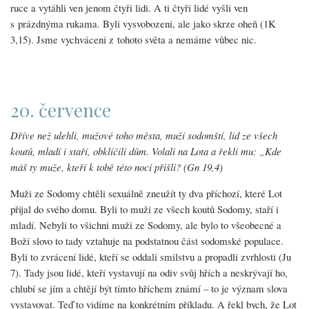
ruce a vytáhli ven jenom čtyři lidi. A ti čtyři lidé vyšli ven
s prázdnýma rukama. Byli vysvobozeni, ale jako skrze oheň (1K
3,15). Jsme vychváceni z tohoto světa a nemáme vůbec nic.
20. července
Dříve než ulehli, mužové toho města, muži sodomští, lid ze všech
koutů, mladí i staří, obklíčili dům. Volali na Lota a řekli mu: „Kde
máš ty muže, kteří k tobě této noci přišli? (Gn 19,4)
Muži ze Sodomy chtěli sexuálně zneužít ty dva příchozí, které Lot
přijal do svého domu. Byli to muži ze všech koutů Sodomy, staří i
mladí. Nebyli to všichni muži ze Sodomy, ale bylo to všeobecné a
Boží slovo to tady vztahuje na podstatnou část sodomské populace.
Byli to zvrácení lidé, kteří se oddali smilstvu a propadli zvrhlosti (Ju
7). Tady jsou lidé, kteří vystavují na odiv svůj hřích a neskrývají ho,
chlubí se jím a chtějí být tímto hříchem známí – to je význam slova
vystavovat. Teď to vidíme na konkrétním příkladu. A řekl bych, že Lot