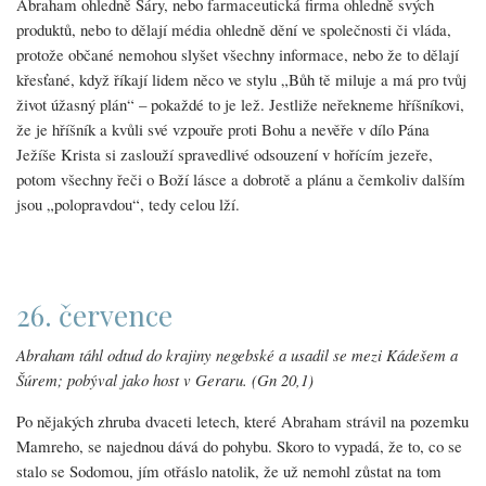
Abraham ohledně Sáry, nebo farmaceutická firma ohledně svých
produktů, nebo to dělají média ohledně dění ve společnosti či vláda,
protože občané nemohou slyšet všechny informace, nebo že to dělají
křesťané, když říkají lidem něco ve stylu „Bůh tě miluje a má pro tvůj
život úžasný plán“ – pokaždé to je lež. Jestliže neřekneme hříšníkovi,
že je hříšník a kvůli své vzpouře proti Bohu a nevěře v dílo Pána
Ježíše Krista si zaslouží spravedlivé odsouzení v hořícím jezeře,
potom všechny řeči o Boží lásce a dobrotě a plánu a čemkoliv dalším
jsou „polopravdou“, tedy celou lží.
26. července
Abraham táhl odtud do krajiny negebské a usadil se mezi Kádešem a
Šúrem; pobýval jako host v Geraru. (Gn 20,1)
Po nějakých zhruba dvaceti letech, které Abraham strávil na pozemku
Mamreho, se najednou dává do pohybu. Skoro to vypadá, že to, co se
stalo se Sodomou, jím otřáslo natolik, že už nemohl zůstat na tom