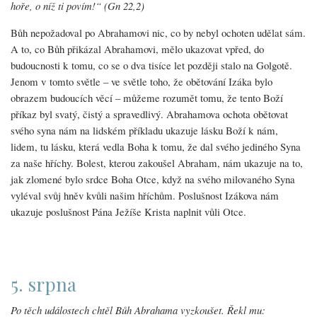
hoře, o níž ti povím!“ (Gn 22,2)
Bůh nepožadoval po Abrahamovi nic, co by nebyl ochoten udělat sám.
A to, co Bůh přikázal Abrahamovi, mělo ukazovat vpřed, do
budoucnosti k tomu, co se o dva tisíce let později stalo na Golgotě.
Jenom v tomto světle – ve světle toho, že obětování Izáka bylo
obrazem budoucích věcí – můžeme rozumět tomu, že tento Boží
příkaz byl svatý, čistý a spravedlivý. Abrahamova ochota obětovat
svého syna nám na lidském příkladu ukazuje lásku Boží k nám,
lidem, tu lásku, která vedla Boha k tomu, že dal svého jediného Syna
za naše hříchy. Bolest, kterou zakoušel Abraham, nám ukazuje na to,
jak zlomené bylo srdce Boha Otce, když na svého milovaného Syna
vyléval svůj hněv kvůli našim hříchům. Poslušnost Izákova nám
ukazuje poslušnost Pána Ježíše Krista naplnit vůli Otce.
5. srpna
Po těch událostech chtěl Bůh Abrahama vyzkoušet. Řekl mu: