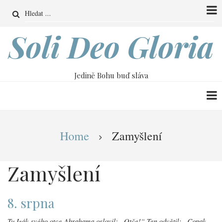
Přejít
Search
k
hlavnímu
Soli Deo Gloria
obsahu
Jedině Bohu buď sláva
Drobečková
Home
Zamyšlení
navigace
Zamyšlení
8. srpna
Tu Izák svého otce Abrahama oslovil: „Otče!“ Ten odvětil: „Copak,