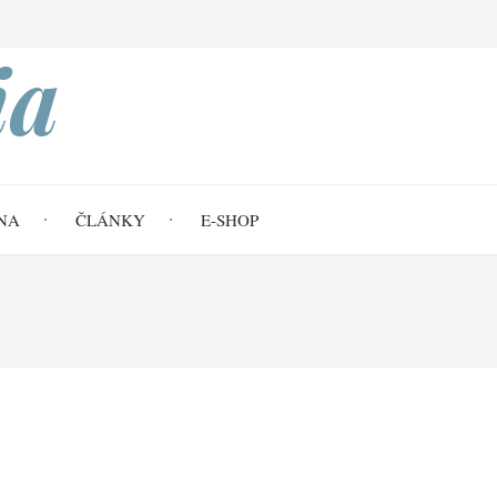
Search
ia
NA
ČLÁNKY
E-SHOP
t autoritě