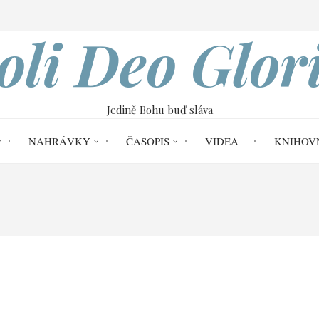
VOBOD
oli Deo Glor
Jedině Bohu buď sláva
NAHRÁVKY
ČASOPIS
VIDEA
KNIHOV
Soli Deo Gloria č. 59
Volby a podřízenos
 autoritě