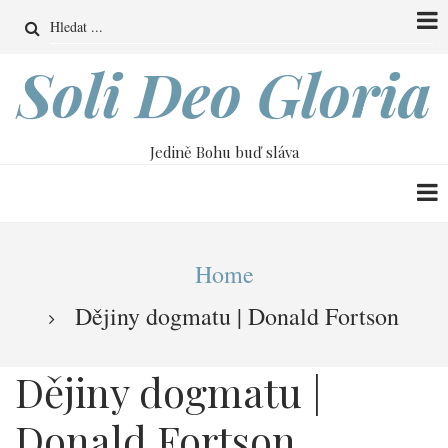
Přejít
Search
k
hlavnímu
Soli Deo Gloria
obsahu
Jedině Bohu buď sláva
Drobečková
Home
navigace
Dějiny dogmatu | Donald Fortson
Dějiny dogmatu |
Donald Fortson