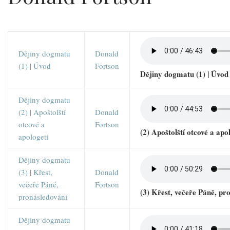
Dějiny dogmatu
Donald
(1) | Úvod
Fortson
Dějiny dogmatu (1) | Úvod
Dějiny dogmatu
(2) | Apoštolští
Donald
otcové a
Fortson
(2) Apoštolští otcové a apo
apologeti
Dějiny dogmatu
(3) | Křest,
Donald
večeře Páně,
Fortson
(3) Křest, večeře Páně, pr
pronásledování
Dějiny dogmatu