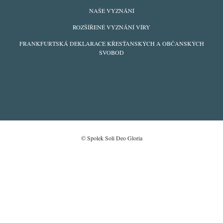
FOOTER
NAŠE VYZNÁNÍ
MENU
ROZŠÍŘENÉ VYZNÁNÍ VÍRY
FRANKFURTSKÁ DEKLARACE KŘESŤANSKÝCH A OBČANSKÝCH
SVOBOD
© Spolek Soli Deo Gloria