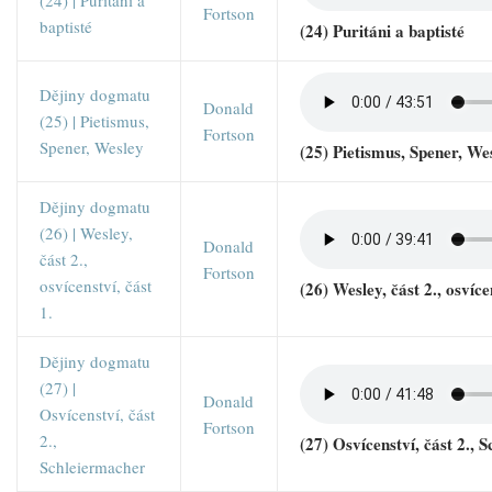
(24) | Puritáni a
Fortson
baptisté
(24) Puritáni a baptisté
Dějiny dogmatu
Donald
(25) | Pietismus,
Fortson
Spener, Wesley
(25) Pietismus, Spener, We
Dějiny dogmatu
(26) | Wesley,
Donald
část 2.,
Fortson
osvícenství, část
(26) Wesley, část 2., osvíce
1.
Dějiny dogmatu
(27) |
Donald
Osvícenství, část
Fortson
2.,
(27) Osvícenství, část 2., 
Schleiermacher