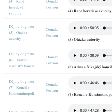
(4) | Rané
Donald
heretické
Fortson
(4) Rané heretické skupiny
skupiny
Dějiny dogmatu
Donald
(5) | Otázka
Fortson
autority
(5) Otázka autority
Dějiny dogmatu
Donald
(6) | Arius a
Fortson
Nikájský koncil
(6) Arius a Nikájský koncil
Dějiny dogmatu
Donald
(7) | Koncil v
Fortson
Konstantinopoli
(7) Koncil v Konstantinopo
Dějiny dogmatu
Donald