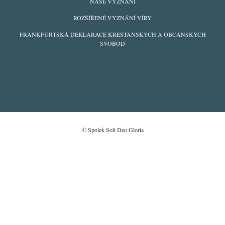
FOOTER
NAŠE VYZNÁNÍ
MENU
ROZŠÍŘENÉ VYZNÁNÍ VÍRY
FRANKFURTSKÁ DEKLARACE KŘESŤANSKÝCH A OBČANSKÝCH
SVOBOD
© Spolek Soli Deo Gloria