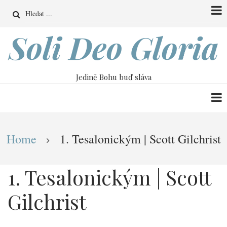
Přejít
Search
k
hlavnímu
Soli Deo Gloria
obsahu
Jedině Bohu buď sláva
Drobečková
Home
1. Tesalonickým | Scott Gilchrist
navigace
1. Tesalonickým | Scott
Gilchrist