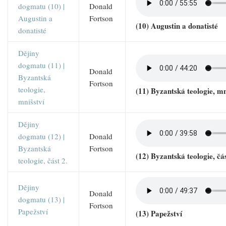
dogmatu (10) |
Donald
Augustin a
Fortson
(10) Augustin a donatisté
donatisté
Dějiny
dogmatu (11) |
Donald
Byzantská
Fortson
teologie,
(11) Byzantská teologie, mn
mnišství
Dějiny
dogmatu (12) |
Donald
Byzantská
Fortson
(12) Byzantská teologie, čás
teologie, část 2.
Dějiny
Donald
dogmatu (13) |
Fortson
Papežství
(13) Papežství