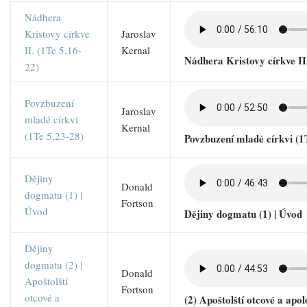
Nádhera
Kristovy církve
Jaroslav
II. (1Te 5,16-
Kernal
Nádhera Kristovy církve II
22)
Povzbuzení
Jaroslav
mladé církvi
Kernal
(1Te 5,23-28)
Povzbuzení mladé církvi (1
Dějiny
Donald
dogmatu (1) |
Fortson
Úvod
Dějiny dogmatu (1) | Úvod
Dějiny
dogmatu (2) |
Donald
Apoštolští
Fortson
otcové a
(2) Apoštolští otcové a apol