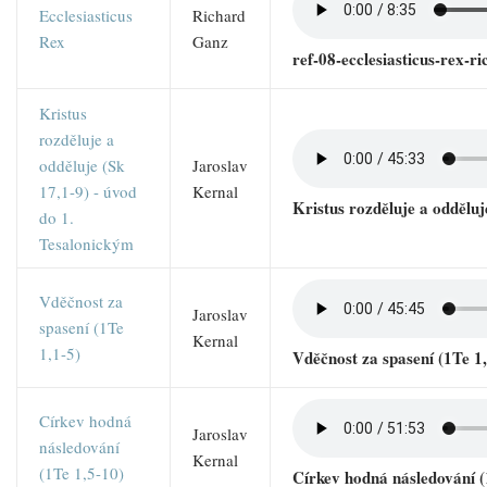
Ecclesiasticus
Richard
Rex
Ganz
ref-08-ecclesiasticus-rex-
Kristus
rozděluje a
odděluje (Sk
Jaroslav
17,1-9) - úvod
Kernal
Kristus rozděluje a odděluj
do 1.
Tesalonickým
Vděčnost za
Jaroslav
spasení (1Te
Kernal
1,1-5)
Vděčnost za spasení (1Te 1,
Církev hodná
Jaroslav
následování
Kernal
(1Te 1,5-10)
Církev hodná následování (