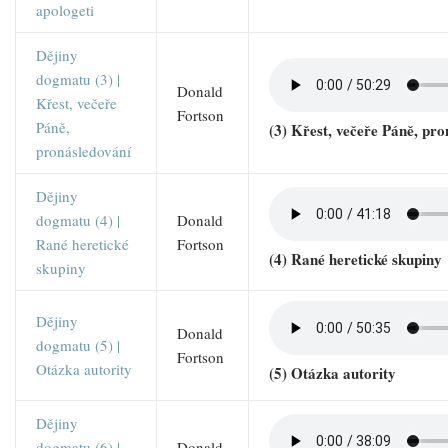
apologeti
Dějiny
dogmatu (3) |
Donald
Křest, večeře
Fortson
Páně,
(3) Křest, večeře Páně, pr
pronásledování
Dějiny
dogmatu (4) |
Donald
Rané heretické
Fortson
(4) Rané heretické skupiny
skupiny
Dějiny
Donald
dogmatu (5) |
Fortson
Otázka autority
(5) Otázka autority
Dějiny
dogmatu (6) |
Donald