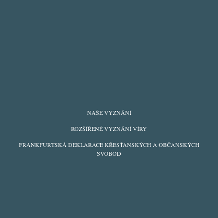
FOOTER
NAŠE VYZNÁNÍ
MENU
ROZŠÍŘENÉ VYZNÁNÍ VÍRY
FRANKFURTSKÁ DEKLARACE KŘESŤANSKÝCH A OBČANSKÝCH
SVOBOD