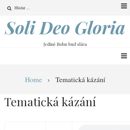
Přejít
Search
k
hlavnímu
Soli Deo Gloria
obsahu
Jedině Bohu buď sláva
Drobečková
Home
Tematická kázání
navigace
Tematická kázání