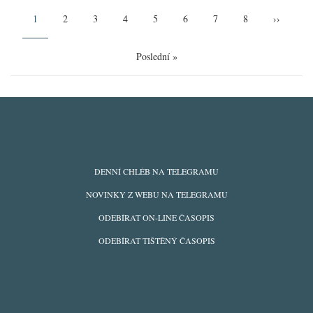
Pagination
Aktuální
1
Page
2
Page
3
Page
4
Page
5
Page
6
Page
7
Page
8
Následují
››
stránka
stránka
Poslední
Poslední »
stránka
ODBĚRY
DENNÍ CHLÉB NA TELEGRAMU
Z
NOVINKY Z WEBU NA TELEGRAMU
WEBU
ODEBÍRAT ON-LINE ČASOPIS
ODEBÍRAT TIŠTĚNÝ ČASOPIS