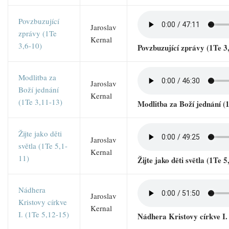
Povzbuzující
Jaroslav
zprávy (1Te
Kernal
3,6-10)
Povzbuzující zprávy (1Te 3
Modlitba za
Jaroslav
Boží jednání
Kernal
(1Te 3,11-13)
Modlitba za Boží jednání (
Žijte jako děti
Jaroslav
světla (1Te 5,1-
Kernal
11)
Žijte jako děti světla (1Te 5
Nádhera
Jaroslav
Kristovy církve
Kernal
I. (1Te 5,12-15)
Nádhera Kristovy církve I.