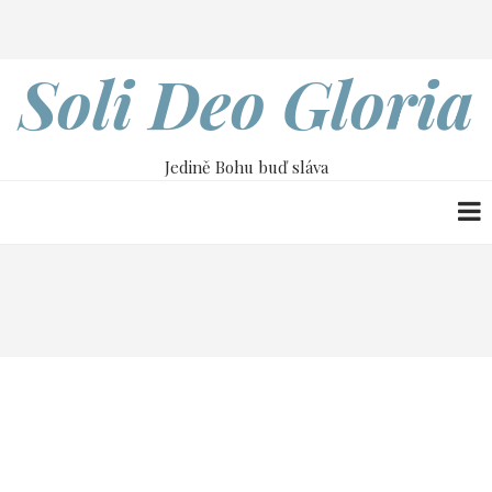
Přejít
Search
k
hlavnímu
Soli Deo Gloria
obsahu
Jedině Bohu buď sláva
Drobečková
Home
2. května
navigace
2. května