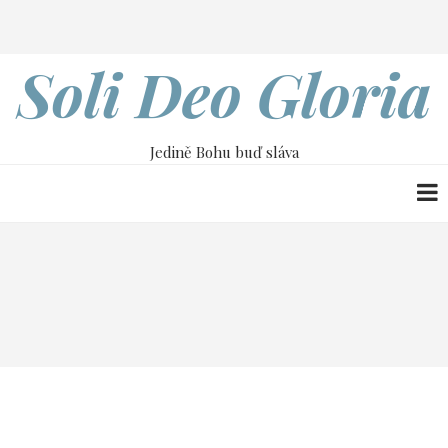
Přejít
Search
k
hlavnímu
Soli Deo Gloria
obsahu
Jedině Bohu buď sláva
Drobečková
Home
Soli Deo Gloria č. 66
navigace
Probuzení
Probuzení