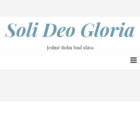
Přejít
Search
k
hlavnímu
Soli Deo Gloria
obsahu
Jedině Bohu buď sláva
Drobečková
Home
7. května
navigace
7. května