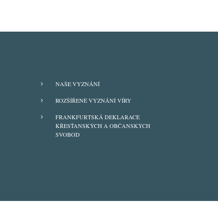
FOOTER
NAŠE VYZNÁNÍ
MENU
ROZŠÍŘENÉ VYZNÁNÍ VÍRY
FRANKFURTSKÁ DEKLARACE
KŘESŤANSKÝCH A OBČANSKÝCH
SVOBOD