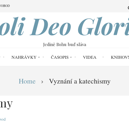
VOBOD
oli Deo Glor
Jedině Bohu buď sláva
NAHRÁVKY
ČASOPIS
VIDEA
KNIHOV
Home
Vyznání a katechismy
smy
obod