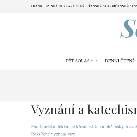
Přejít
FRANKFURTSKÁ DEKLARACE KŘESŤANSKÝCH A OBČANSKÝCH S
k
S
hlavnímu
obsahu
PĚT SOLAS
DENNÍ ČTENÍ
Drobečková
navigace
Vyznání a katechi
Frankfurtská deklarace křesťanských a občanských sv
Rozšířené vyznání víry