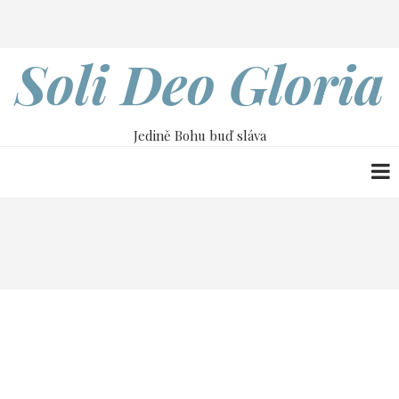
Přejít
Search
k
hlavnímu
Soli Deo Gloria
obsahu
Jedině Bohu buď sláva
Drobečková
Home
28. dubna
navigace
28. dubna