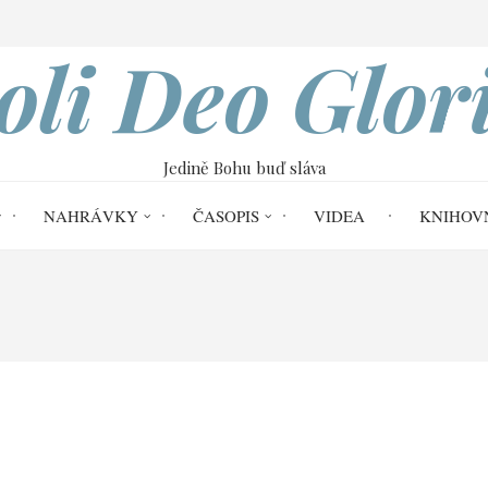
VOBOD
oli Deo Glor
Jedině Bohu buď sláva
NAHRÁVKY
ČASOPIS
VIDEA
KNIHOV
Home
27. dubna