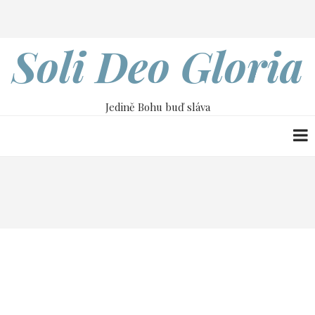
Přejít
Search
k
hlavnímu
Soli Deo Gloria
obsahu
Jedině Bohu buď sláva
Drobečková
Home
7. dubna
navigace
7. dubna