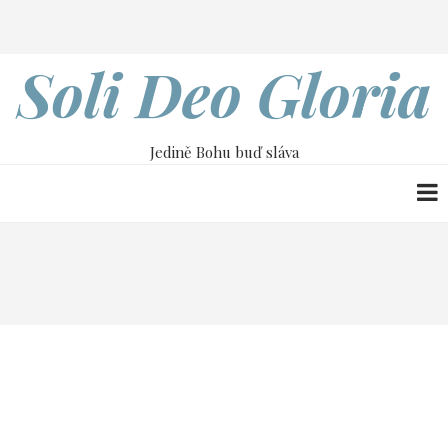
Přejít
Search
k
hlavnímu
Soli Deo Gloria
obsahu
Jedině Bohu buď sláva
Drobečková
Home
8. dubna
navigace
8. dubna