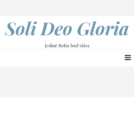
Přejít
Search
k
hlavnímu
Soli Deo Gloria
obsahu
Jedině Bohu buď sláva
Drobečková
Home
9. dubna
navigace
9. dubna