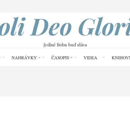
VOBOD
oli Deo Glor
Jedině Bohu buď sláva
NAHRÁVKY
ČASOPIS
VIDEA
KNIHOV
ihy Genesis kap. 12–50
03 Co zaseješ, to 
lidíš (Gn 12,10–13,4)