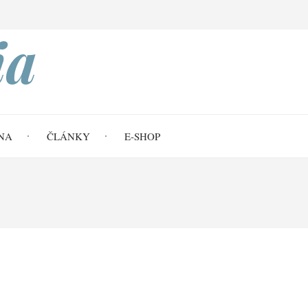
Search
ia
NA
ČLÁNKY
E-SHOP
sklidíš (Gn 12,10–13,4)