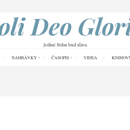
VOBOD
oli Deo Glor
Jedině Bohu buď sláva
NAHRÁVKY
ČASOPIS
VIDEA
KNIHOV
nihy Genesis kap. 12–50
04 Nová milost a 
slíbení (Gn 13,5-18)