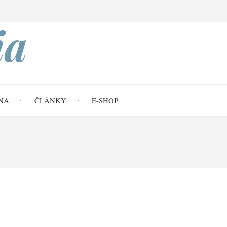
Search
ia
NA
ČLÁNKY
E-SHOP
zaslíbení (Gn 13,5-18)