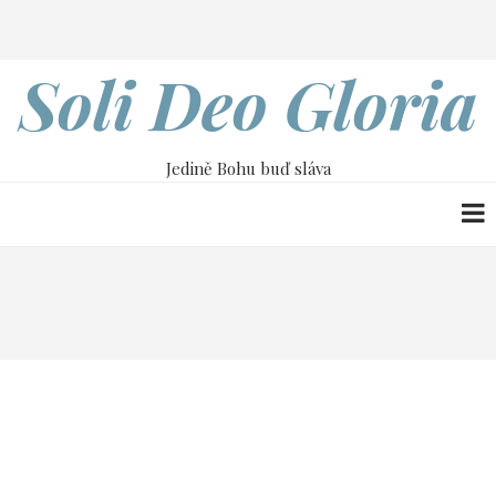
Přejít
Search
k
hlavnímu
Soli Deo Gloria
obsahu
Jedině Bohu buď sláva
Drobečková
Home
21. dubna
navigace
21. dubna