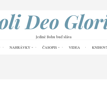
VOBOD
oli Deo Glor
Jedině Bohu buď sláva
NAHRÁVKY
ČASOPIS
VIDEA
KNIHOV
Home
20. dubna