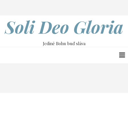
Přejít
Search
k
hlavnímu
Soli Deo Gloria
obsahu
Jedině Bohu buď sláva
Drobečková
Home
26. dubna
navigace
26. dubna