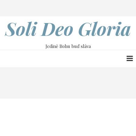
Přejít
Search
k
hlavnímu
Soli Deo Gloria
obsahu
Jedině Bohu buď sláva
Drobečková
Home
Amerika: Světlo pro svět
navigace
Amerika: Světlo pro
svět