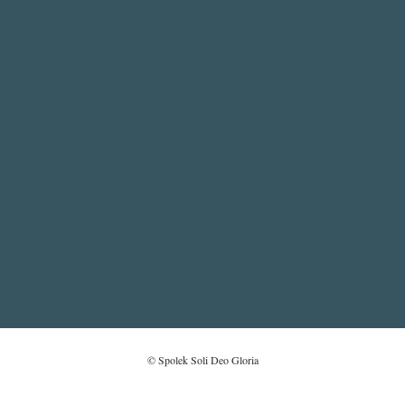
FOOTER
NAŠE VYZNÁNÍ
MENU
ROZŠÍŘENÉ VYZNÁNÍ VÍRY
FRANKFURTSKÁ DEKLARACE KŘESŤANSKÝCH A OBČANSKÝCH
SVOBOD
© Spolek Soli Deo Gloria