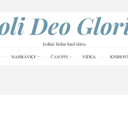
VOBOD
oli Deo Glor
Jedině Bohu buď sláva
NAHRÁVKY
ČASOPIS
VIDEA
KNIHOV
Home
Soli Deo Gloria č. 64
O svědom