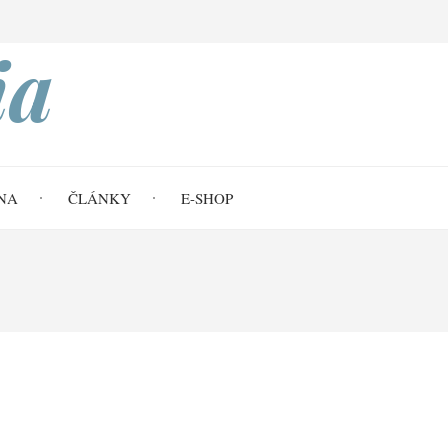
Search
ia
NA
ČLÁNKY
E-SHOP
ařské etiky a opuštění víry
etiky a opuštění