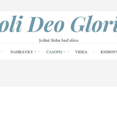
VOBOD
oli Deo Glor
Jedině Bohu buď sláva
NAHRÁVKY
ČASOPIS
VIDEA
KNIHOV
č. 63
Reakce církve na COVID: Porušení lék
OVID: Porušení lékařské 