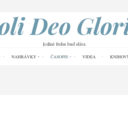
VOBOD
oli Deo Glor
Jedině Bohu buď sláva
NAHRÁVKY
ČASOPIS
VIDEA
KNIHOV
ria č. 64
Bezpečnost očkování proti covi
í proti covidu (Jonatha