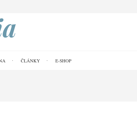
Search
ia
NA
ČLÁNKY
E-SHOP
du (Jonathan Weissman)
n Weissman)