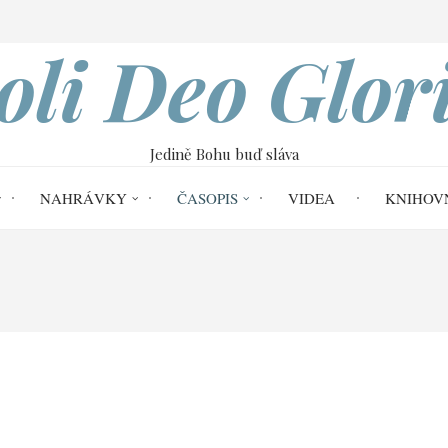
VOBOD
oli Deo Glor
Jedině Bohu buď sláva
NAHRÁVKY
ČASOPIS
VIDEA
KNIHOV
ome
Soli Deo Gloria č. 62
Editorial č.