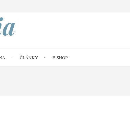
Search
ia
NA
ČLÁNKY
E-SHOP
svého lidu