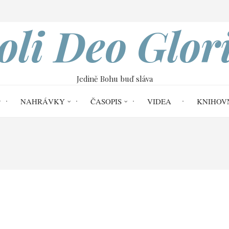
VOBOD
oli Deo Glor
Jedině Bohu buď sláva
NAHRÁVKY
ČASOPIS
VIDEA
KNIHOV
Reformace č. 36
Bůh je jediný Spasitel 
tel svého lidu