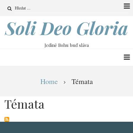
Přejít
Search
k
hlavnímu
Soli Deo Gloria
obsahu
Jedině Bohu buď sláva
Drobečková
Home
Témata
navigace
Témata