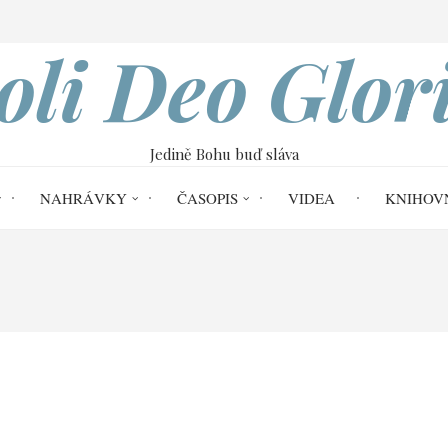
VOBOD
oli Deo Glor
Jedině Bohu buď sláva
NAHRÁVKY
ČASOPIS
VIDEA
KNIHOV
Home
1. června