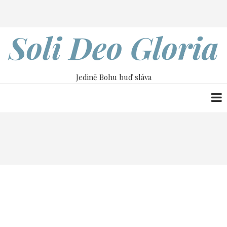
Přejít
Search
k
hlavnímu
Soli Deo Gloria
obsahu
Jedině Bohu buď sláva
Drobečková
Home
27. května
navigace
27. května