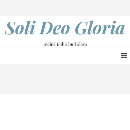
Přejít
Search
k
hlavnímu
Soli Deo Gloria
obsahu
Jedině Bohu buď sláva
Drobečková
Home
4. června
navigace
4. června