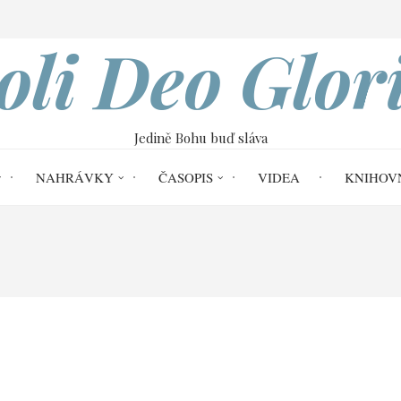
VOBOD
oli Deo Glor
Jedině Bohu buď sláva
NAHRÁVKY
ČASOPIS
VIDEA
KNIHOV
Home
Duchem svatým k bodu varu
bodu varu