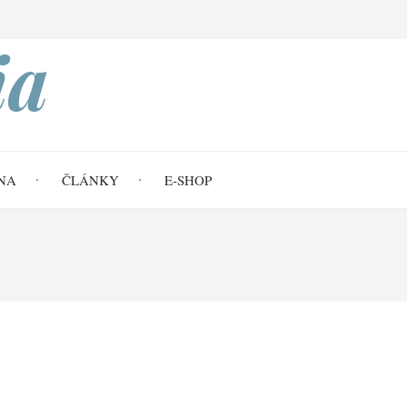
Search
ia
NA
ČLÁNKY
E-SHOP
ení skupinou pastýřů - mužů
ýřů - mužů