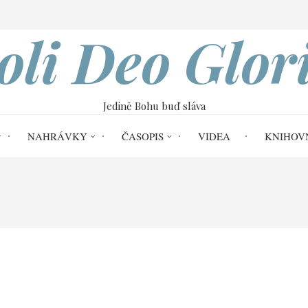
VOBOD
oli Deo Glor
Jedině Bohu buď sláva
NAHRÁVKY
ČASOPIS
VIDEA
KNIHOV
série z r. 2014)
04 Užitek společného ved
ého vedení skupinou past