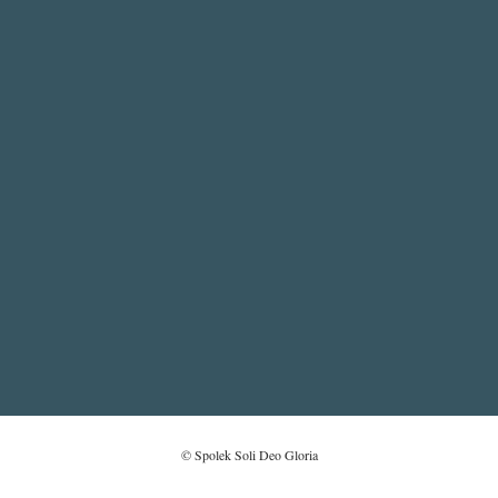
FOOTER
NAŠE VYZNÁNÍ
MENU
ROZŠÍŘENÉ VYZNÁNÍ VÍRY
FRANKFURTSKÁ DEKLARACE KŘESŤANSKÝCH A OBČANSKÝCH
SVOBOD
© Spolek Soli Deo Gloria