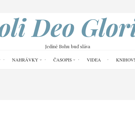
VOBOD
oli Deo Glor
Jedině Bohu buď sláva
NAHRÁVKY
ČASOPIS
VIDEA
KNIHOV
ýklad epištoly Římanům | William Barcley