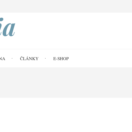
Search
ia
NA
ČLÁNKY
E-SHOP
07 Ř 5,1-21