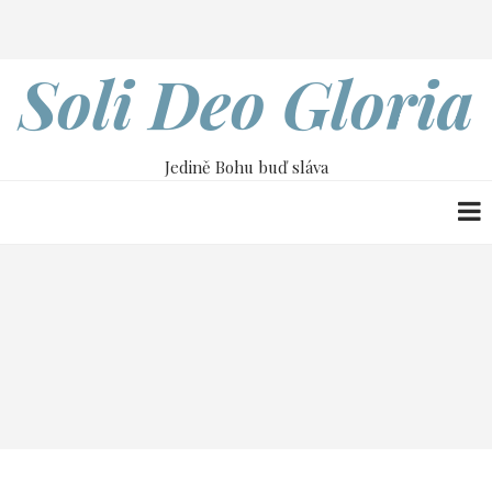
Přejít
Search
k
hlavnímu
Soli Deo Gloria
obsahu
Jedině Bohu buď sláva
Drobečková
Home
navigace
Výklad epištoly Římanům | William
Barcley
Výklad epištoly