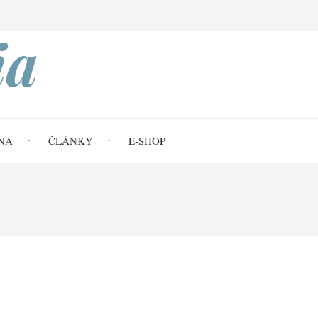
Search
ia
NA
ČLÁNKY
E-SHOP
se měnícím světě