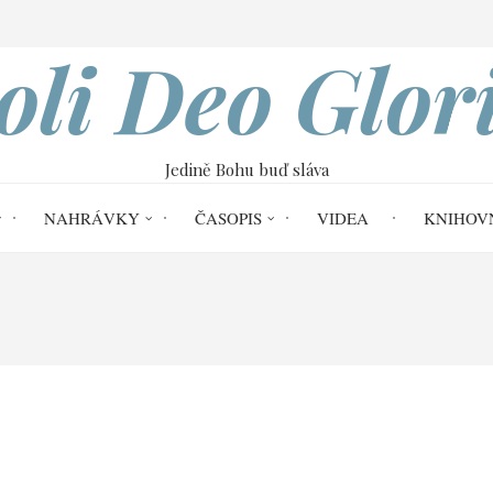
VOBOD
oli Deo Glor
Jedině Bohu buď sláva
NAHRÁVKY
ČASOPIS
VIDEA
KNIHOV
Deo Gloria č. 28
Boží moudrost v rychle 
chle se měnícím světě