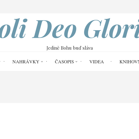
VOBOD
oli Deo Glor
Jedině Bohu buď sláva
NAHRÁVKY
ČASOPIS
VIDEA
KNIHOV
Reformace č. 61
Obětování Izáka (Gn 
n 22,1–24)