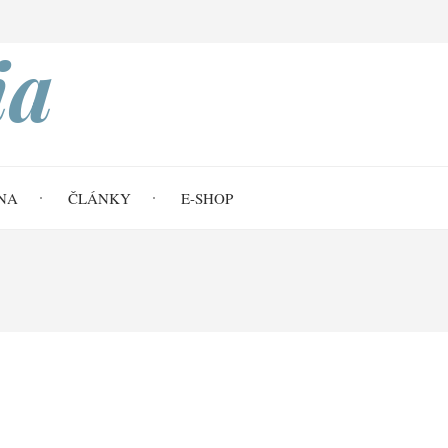
Search
ia
NA
ČLÁNKY
E-SHOP
22,1–24)