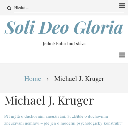
Přejít
Search
k
hlavnímu
Soli Deo Gloria
obsahu
Jedině Bohu buď sláva
Drobečková
Home
Michael J. Kruger
navigace
Michael J. Kruger
Pět mýtů o duchovním zneužívání: 3. „Bible o duchovním
zneužívání nemluví – jde jen o moderní psychologický konstrukt“